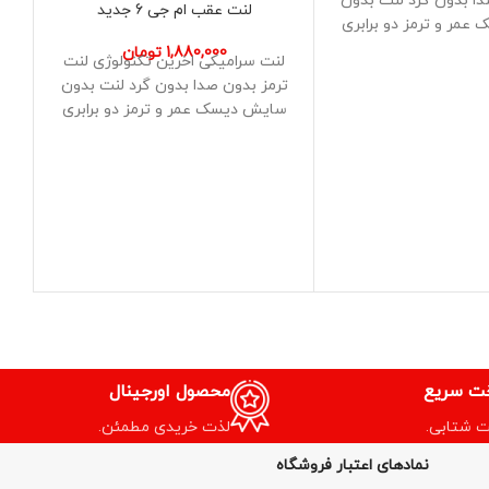
دا بدون گرد لنت بدون
لنت عقب ام جی 6 جدید
مر و ترمز دو برابری
نسبت
1,880,000
تومان
لنت سرامیکی اخرین تکنولوژی لنت
ل
ترمز بدون صدا بدون گرد لنت بدون
تر
سایش دیسک عمر و ترمز دو برابری
س
نسبت
خت سریع
محصول اورجینال
ت شتابی.
لذت خریدی مطمئن.
نمادهای اعتبار فروشگاه