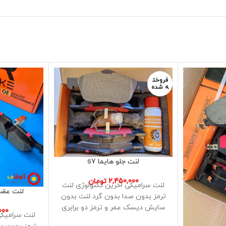
فروخت
ه شده
لنت جلو هایما s7
2,450,000
تومان
لنت سرامیکی اخرین تکنولوژی لنت
لنت عقب  – MG 550
ترمز بدون صدا بدون گرد لنت بدون
سایش دیسک عمر و ترمز دو برابری
000
لنت سرامیکی
نسبت