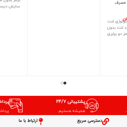
ترمز بدون ص
م مصرف
سایش دیسک ع
ان
نولوژی لنت
د لنت بدون
 دو برابری
پشتیبانی 24/7
پردا
همیشه هستیم.
پرداخ
دسترسی سریع
ارتباط با ما