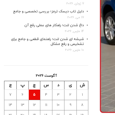
7 ژوئن, 2026
دلیل تاب دیسک ترمز؛ بررسی تخصصی و جامع
17 می, 2026
داغ شدن لنت؛ راهکار های عملی رفع آن
14 مارس, 2026
شیشه ای شدن لنت؛ راهنمای قطعی و جامع برای
تشخیص و رفع مشکل
10 مارس, 2026
آگوست 2026
ش
ی
د
س
چ
پ
ج
7
6
5
4
3
2
1
14
13
12
11
10
9
8