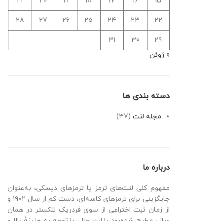
21
20
19
18
17
16
15
28
27
26
25
24
23
22
31
30
29
« ژوئن
دسته بندی ها
مجله لنت
(37)
درباره ما
مفهوم کلی لنت‌های ترمز یا ترمزهای دیسکی، به‌عنوان
جایگزینی برای ترمزهای کاسه‌ای، دست کم از سال ۱۹۰۲ و
از زمان ثبت اختراعی از سوی فردریک لنکستر در همان
سال، مطرح شده‌بود با این حال، با توجه به هزینهٔ بالا و